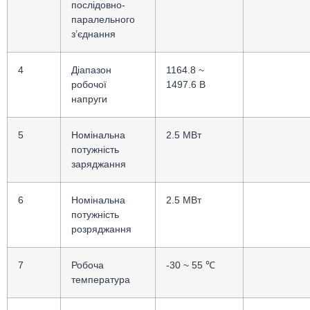
послідовно-
паралельного
з’єднання
4
Діапазон
1164.8 ~
робочої
1497.6 В
напруги
5
Номінальна
2.5 МВт
потужність
заряджання
6
Номінальна
2.5 МВт
потужність
розряджання
7
Робоча
-30 ~ 55 ℃
температура