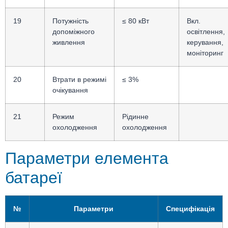
19
Потужність
≤ 80 кВт
Вкл.
допоміжного
освітлення,
живлення
керування,
моніторинг
20
Втрати в режимі
≤ 3%
очікування
21
Режим
Рідинне
охолодження
охолодження
Параметри елемента
батареї
№
Параметри
Специфікація