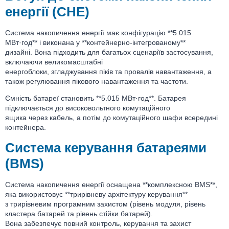
енергії (СНЕ)
Система накопичення енергії має конфігурацію **5.015
МВт·год** і виконана у **контейнерно-інтегрованому**
дизайні. Вона підходить для багатьох сценаріїв застосування,
включаючи великомасштабні
енергоблоки, згладжування піків та провалів навантаження, а
також регулювання пікового навантаження та частоти.
Ємність батареї становить **5.015 МВт·год**. Батарея
підключається до високовольтного комутаційного
ящика через кабель, а потім до комутаційного шафи всередині
контейнера.
Система керування батареями
(BMS)
Система накопичення енергії оснащена **комплексною BMS**,
яка використовує **трирівневу архітектуру керування**
з трирівневим програмним захистом (рівень модуля, рівень
кластера батарей та рівень стійки батарей).
Вона забезпечує повний контроль, керування та захист