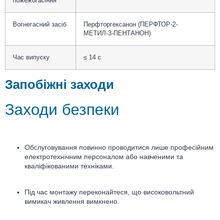
пожежогасіння
Вогнегасний засіб
Перфторгексанон (ПЕРФТОР-2-
МЕТИЛ-3-ПЕНТАНОН)
Час випуску
≤ 14 с
Запобіжні заходи
Заходи безпеки
Обслуговування повинно проводитися лише професійним
електротехнічним персоналом або навченими та
кваліфікованими техніками.
Під час монтажу переконайтеся, що високовольтний
вимикач живлення вимкнено.