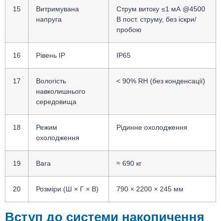
15
Витримувана
Струм витоку ≤1 мА @4500
напруга
В пост. струму, без іскри/
пробою
16
Рівень IP
IP65
17
Вологість
< 90% RH (без конденсації)
навколишнього
середовища
18
Режим
Рідинне охолодження
охолодження
19
Вага
≈ 690 кг
20
Розміри (Ш × Г × В)
790 × 2200 × 245 мм
Вступ до системи накопичення