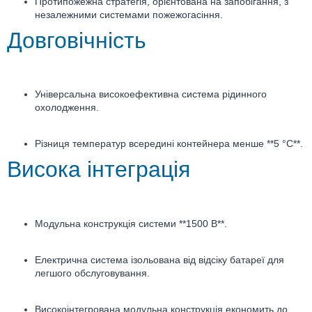
Протипожежна стратегія, орієнтована на запобігання, з
незалежними системами пожежогасіння.
Довговічність
Універсальна високоефективна система рідинного
охолодження.
Різниця температур всередині контейнера менше **5 °C**.
Висока інтеграція
Модульна конструкція системи **1500 В**.
Електрична система ізольована від відсіку батареї для
легшого обслуговування.
Високоінтегрована модульна конструкція економить до