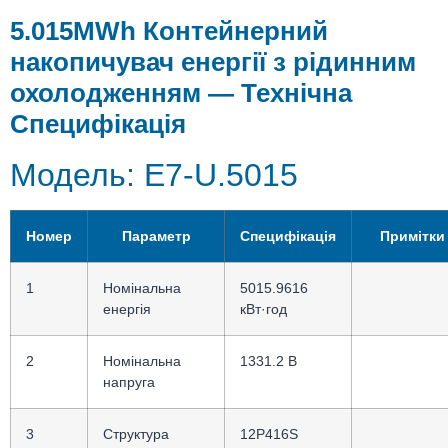
5.015MWh Контейнерний
накопичувач енергії з рідинним
охолодженням — Технічна
Специфікація
Модель: E7-U.5015
Номер
Параметр
Специфікація
Примітки
1
Номінальна
5015.9616
енергія
кВт·год
2
Номінальна
1331.2 В
напруга
3
Структура
12P416S