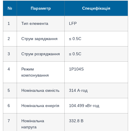
№
Параметр
Специфікація
1
Тип елемента
LFP
2
Струм заряджання
≤ 0.5C
3
Струм розряджання
≤ 0.5C
4
Режим
1P104S
компонування
5
Номінальна ємність
314 А·год
6
Номінальна енергія
104.499 кВт·год
7
Номінальна
332.8 В
напруга