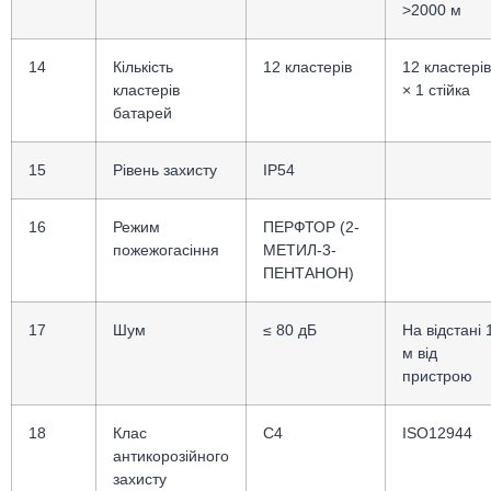
>2000 м
14
Кількість
12 кластерів
12 кластерів
кластерів
× 1 стійка
батарей
15
Рівень захисту
IP54
16
Режим
ПЕРФТОР (2-
пожежогасіння
МЕТИЛ-3-
ПЕНТАНОН)
17
Шум
≤ 80 дБ
На відстані 
м від
пристрою
18
Клас
C4
ISO12944
антикорозійного
захисту