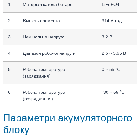
1
Матеріал катода батареї
LiFePO4
2
Ємність елемента
314 А·год
3
Номінальна напруга
3.2 В
4
Діапазон робочої напруги
2.5 ~ 3.65 В
5
Робоча температура
0 ~ 55 ℃
(заряджання)
6
Робоча температура
-30 ~ 55 ℃
(розряджання)
Параметри акумуляторного
блоку