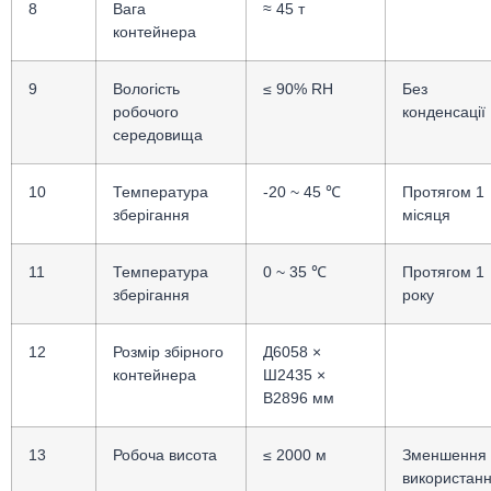
8
Вага
≈ 45 т
контейнера
9
Вологість
≤ 90% RH
Без
робочого
конденсації
середовища
10
Температура
-20 ~ 45 ℃
Протягом 1
зберігання
місяця
11
Температура
0 ~ 35 ℃
Протягом 1
зберігання
року
12
Розмір збірного
Д6058 ×
контейнера
Ш2435 ×
В2896 мм
13
Робоча висота
≤ 2000 м
Зменшення
використан