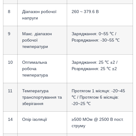
8
Діапазон робочої
260 ~ 379.6 В
напруги
9
Макс. діапазон
Заряджання: 0~55 ℃ /
робочої
Розряджання: -30~55 ℃
температури
10
Оптимальна
Заряджання: 25 ℃ ±2 /
робоча
Розряджання: 25 ℃ ±2
температура
11
Температура
Протягом 1 місяця: -20~45
транспортування та
℃ / Протягом 6 місяців:
зберігання
-20~25 ℃
14
Опір ізоляції
≥500 МОм @ 2500 В пост.
струму