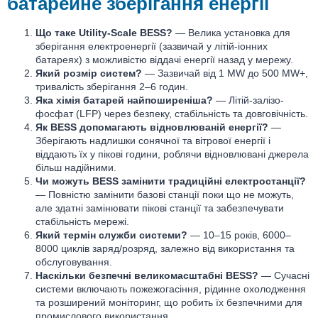
батарейне зберігання енергії
Що таке Utility-Scale BESS?
— Велика установка для
зберігання електроенергії (зазвичай у літій-іонних
батареях) з можливістю віддачі енергії назад у мережу.
Який розмір систем?
— Зазвичай від 1 MW до 500 MW+,
тривалість зберігання 2–6 годин.
Яка хімія батарей найпоширеніша?
— Літій-залізо-
фосфат (LFP) через безпеку, стабільність та довговічність.
Як BESS допомагають відновлюваній енергії?
—
Зберігають надлишки сонячної та вітрової енергії і
віддають їх у пікові години, роблячи відновлювані джерела
більш надійними.
Чи можуть BESS замінити традиційні електростанції?
— Повністю замінити базові станції поки що не можуть,
але здатні замінювати пікові станції та забезпечувати
стабільність мережі.
Який термін служби системи?
— 10–15 років, 6000–
8000 циклів заряд/розряд, залежно від використання та
обслуговування.
Наскільки безпечні великомасштабні BESS?
— Сучасні
системи включають пожежогасіння, рідинне охолодження
та розширений моніторинг, що робить їх безпечними для
промислового використання.