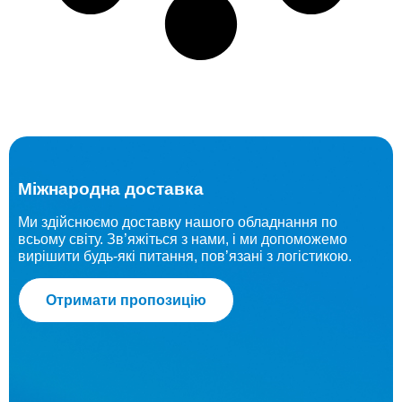
Міжнародна доставка
Ми здійснюємо доставку нашого обладнання по
всьому світу. Зв’яжіться з нами, і ми допоможемо
вирішити будь-які питання, пов’язані з логістикою.
Отримати пропозицію