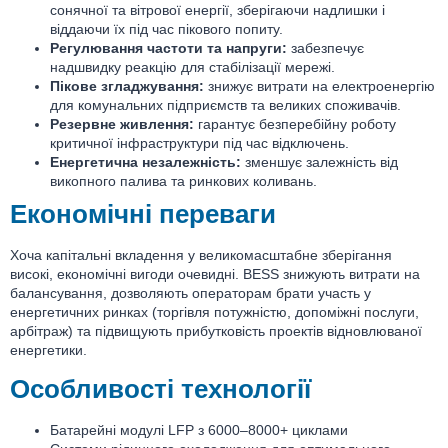
сонячної та вітрової енергії, зберігаючи надлишки і
віддаючи їх під час пікового попиту.
Регулювання частоти та напруги:
забезпечує
надшвидку реакцію для стабілізації мережі.
Пікове згладжування:
знижує витрати на електроенергію
для комунальних підприємств та великих споживачів.
Резервне живлення:
гарантує безперебійну роботу
критичної інфраструктури під час відключень.
Енергетична незалежність:
зменшує залежність від
викопного палива та ринкових коливань.
Економічні переваги
Хоча капітальні вкладення у великомасштабне зберігання
високі, економічні вигоди очевидні. BESS знижують витрати на
балансування, дозволяють операторам брати участь у
енергетичних ринках (торгівля потужністю, допоміжні послуги,
арбітраж) та підвищують прибутковість проектів відновлюваної
енергетики.
Особливості технології
Батарейні модулі LFP з 6000–8000+ циклами