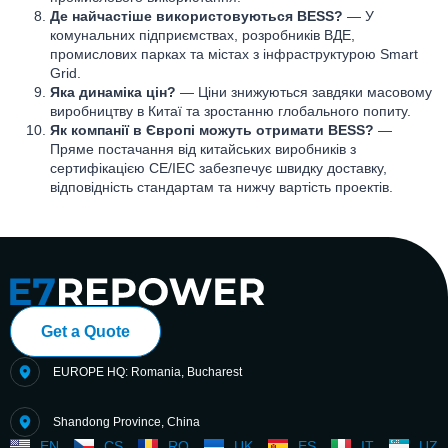
Де найчастіше використовуються BESS?
— У
комунальних підприємствах, розробників ВДЕ,
промислових парках та містах з інфраструктурою Smart
Grid.
Яка динаміка цін?
— Ціни знижуються завдяки масовому
виробництву в Китаї та зростанню глобального попиту.
Як компанії в Європі можуть отримати BESS?
—
Пряме постачання від китайських виробників з
сертифікацією CE/IEC забезпечує швидку доставку,
відповідність стандартам та нижчу вартість проектів.
Get a Quote
EUROPE HQ: Romania, Bucharest
Shandong Province, China
EN
CS
RO
UK
ES
IT
UZ