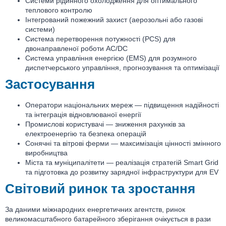
Системи рідинного охолодження для оптимального
теплового контролю
Інтегрований пожежний захист (аерозольні або газові
системи)
Система перетворення потужності (PCS) для
двонаправленої роботи AC/DC
Система управління енергією (EMS) для розумного
диспетчерського управління, прогнозування та оптимізації
Застосування
Оператори національних мереж — підвищення надійності
та інтеграція відновлюваної енергії
Промислові користувачі — зниження рахунків за
електроенергію та безпека операцій
Сонячні та вітрові ферми — максимізація цінності змінного
виробництва
Міста та муніципалітети — реалізація стратегій Smart Grid
та підготовка до розвитку зарядної інфраструктури для EV
Світовий ринок та зростання
За даними міжнародних енергетичних агентств, ринок
великомасштабного батарейного зберігання очікується в рази