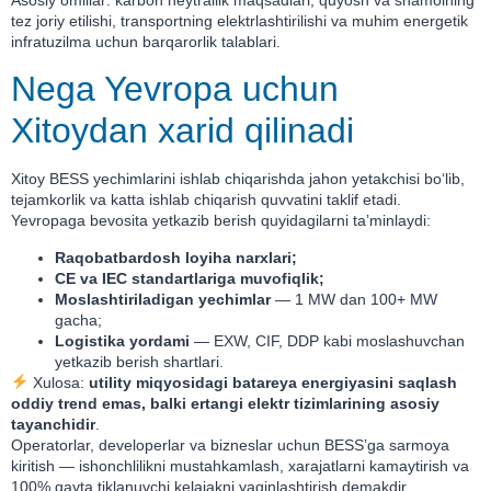
tez joriy etilishi, transportning elektrlashtirilishi va muhim energetik
infratuzilma uchun barqarorlik talablari.
Nega Yevropa uchun
Xitoydan xarid qilinadi
Xitoy BESS yechimlarini ishlab chiqarishda jahon yetakchisi bo‘lib,
tejamkorlik va katta ishlab chiqarish quvvatini taklif etadi.
Yevropaga bevosita yetkazib berish quyidagilarni taʼminlaydi:
Raqobatbardosh loyiha narxlari;
CE va IEC standartlariga muvofiqlik;
Moslashtiriladigan yechimlar
— 1 MW dan 100+ MW
gacha;
Logistika yordami
— EXW, CIF, DDP kabi moslashuvchan
yetkazib berish shartlari.
Xulosa:
utility miqyosidagi batareya energiyasini saqlash
oddiy trend emas, balki ertangi elektr tizimlarining asosiy
tayanchidir
.
Operatorlar, developerlar va bizneslar uchun BESS’ga sarmoya
kiritish — ishonchlilikni mustahkamlash, xarajatlarni kamaytirish va
100% qayta tiklanuvchi kelajakni yaqinlashtirish demakdir.