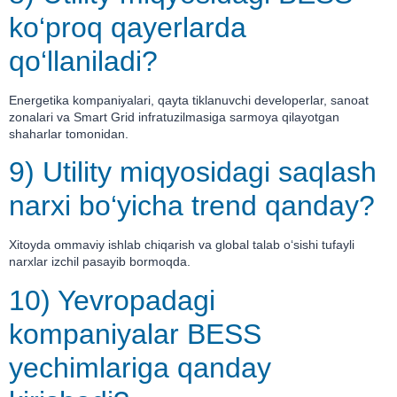
ko‘proq qayerlarda
qo‘llaniladi?
Energetika kompaniyalari, qayta tiklanuvchi developerlar, sanoat
zonalari va Smart Grid infratuzilmasiga sarmoya qilayotgan
shaharlar tomonidan.
9) Utility miqyosidagi saqlash
narxi bo‘yicha trend qanday?
Xitoyda ommaviy ishlab chiqarish va global talab o‘sishi tufayli
narxlar izchil pasayib bormoqda.
10) Yevropadagi
kompaniyalar BESS
yechimlariga qanday