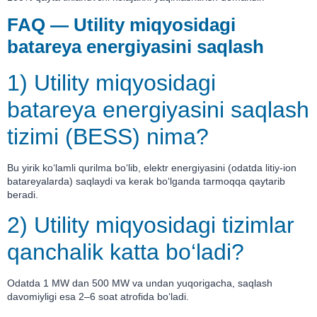
FAQ — Utility miqyosidagi
batareya energiyasini saqlash
1) Utility miqyosidagi
batareya energiyasini saqlash
tizimi (BESS) nima?
Bu yirik ko‘lamli qurilma bo‘lib, elektr energiyasini (odatda litiy-ion
batareyalarda) saqlaydi va kerak bo‘lganda tarmoqqa qaytarib
beradi.
2) Utility miqyosidagi tizimlar
qanchalik katta bo‘ladi?
Odatda 1 MW dan 500 MW va undan yuqorigacha, saqlash
davomiyligi esa 2–6 soat atrofida bo‘ladi.