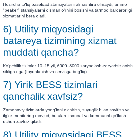
Hozircha to‘liq baseload stansiyalarni almashtira olmaydi, ammo
“peaker” stansiyalarni qisman o‘rnini bosishi va tarmoq barqarorligi
xizmatlarini bera oladi.
6) Utility miqyosidagi
batareya tizimining xizmat
muddati qancha?
Ko‘pchilik tizimlar 10–15 yil, 6000–8000 zaryadlash-zaryadsizlanish
sikliga ega (foydalanish va servisga bog‘liq).
7) Yirik BESS tizimlari
qanchalik xavfsiz?
Zamonaviy tizimlarda yong‘inni o‘chirish, suyuqlik bilan sovitish va
ilg‘or monitoring mavjud, bu ularni sanoat va kommunal qo‘llash
uchun xavfsiz qiladi.
8) Utility miqyosidagi BESS