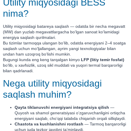
Utility miqyosidagi BESS
nima?
Utility miqyosidagi batareya saqlash — odatda bir necha megavatt
(MW) dan yuzlab megavattlargacha bo‘lgan sanoat ko‘lamidagi
energiya saqlash qurilmalari.
Bu tizimlar tarmoqqa ulangan bo‘lib, odatda energiyani 2–4 soatga
saqlash uchun mo‘ljallangan, ayrim yangi texnologiyalar bilan
undan ham uzoqroq bo‘lishi mumkin.
Bugungi kunda eng keng tarqalgan kimyo
LFP (litiy temir fosfat)
bo‘lib, u xavfsizlik, uzoq sikl muddati va yuqori termal barqarorligi
bilan qadrlanadi.
Nega utility miqyosidagi
saqlash muhim?
Qayta tiklanuvchi energiyani integratsiya qilish
—
Quyosh va shamol generatsiyasi o‘zgaruvchanligini ortiqcha
energiyani saqlab, cho‘qqi talabda chiqarish orqali silliqlaydi.
Chastota va kuchlanishni rostlash
— Tarmoq barqarorligi
uchun juda tezkor javobni taʼminlaydi.