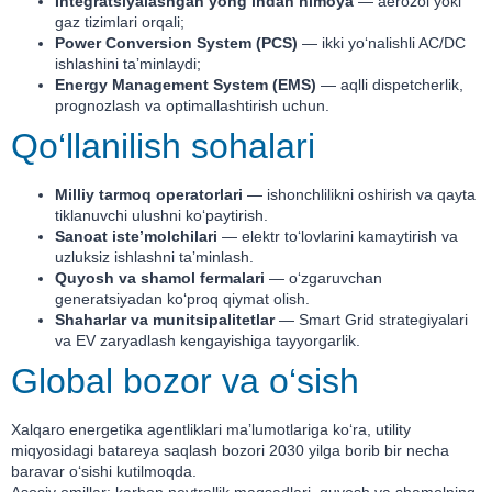
Integratsiyalashgan yong‘indan himoya
— aerozol yoki
gaz tizimlari orqali;
Power Conversion System (PCS)
— ikki yo‘nalishli AC/DC
ishlashini taʼminlaydi;
Energy Management System (EMS)
— aqlli dispetcherlik,
prognozlash va optimallashtirish uchun.
Qo‘llanilish sohalari
Milliy tarmoq operatorlari
— ishonchlilikni oshirish va qayta
tiklanuvchi ulushni ko‘paytirish.
Sanoat isteʼmolchilari
— elektr to‘lovlarini kamaytirish va
uzluksiz ishlashni taʼminlash.
Quyosh va shamol fermalari
— o‘zgaruvchan
generatsiyadan ko‘proq qiymat olish.
Shaharlar va munitsipalitetlar
— Smart Grid strategiyalari
va EV zaryadlash kengayishiga tayyorgarlik.
Global bozor va o‘sish
Xalqaro energetika agentliklari maʼlumotlariga ko‘ra, utility
miqyosidagi batareya saqlash bozori 2030 yilga borib bir necha
baravar o‘sishi kutilmoqda.
Asosiy omillar: karbon neytrallik maqsadlari, quyosh va shamolning