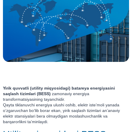
Yirik quvvatli (utility miqyosidagi) batareya energiyasini
saqlash tizimlari (BESS)
zamonaviy energiya
transformatsiyasining tayanchidir.
Qayta tiklanuvchi energiya ulushi oshib, elektr isteʼmoli yanada
o‘zgaruvchan bo‘lib borar ekan, yirik saqlash tizimlari anʼanaviy
elektr stansiyalari bera olmaydigan moslashuvchanlik va
barqarorlikni taʼminlaydi.