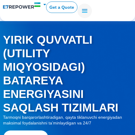
Get a Quote
YIRIK QUVVATLI
(UTILITY
MIQYOSIDAGI)
BATAREYA
ENERGIYASINI
SAQLASH TIZIMLARI
Tarmoqni barqarorlashtiradigan, qayta tiklanuvchi energiyadan
maksimal foydalanishni taʼminlaydigan va 24/7