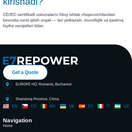
kirishadi?
CE/IEC sertifikatli uskunalarni Xitoy ishlab chiqaruvchilaridan
bevosita xarid qilish orqali — tez yetkazish, muvofiqlik va pastroq
loyiha xarajatlari bilan.
Get a Quote
EUROPE HQ: Romania, Bucharest
Shandong Province, China
EN
CS
RO
UK
ES
IT
UZ
Navigation
Home