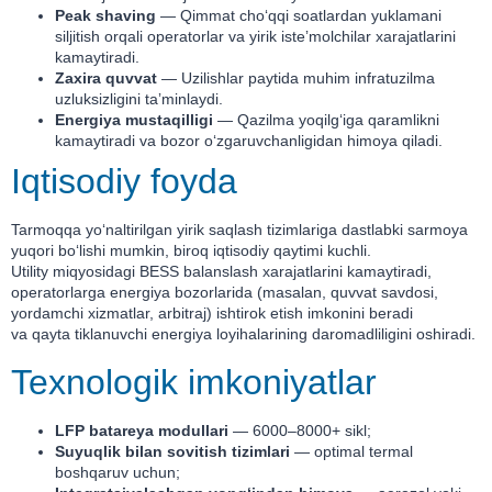
Peak shaving
— Qimmat cho‘qqi soatlardan yuklamani
siljitish orqali operatorlar va yirik isteʼmolchilar xarajatlarini
kamaytiradi.
Zaxira quvvat
— Uzilishlar paytida muhim infratuzilma
uzluksizligini taʼminlaydi.
Energiya mustaqilligi
— Qazilma yoqilg‘iga qaramlikni
kamaytiradi va bozor o‘zgaruvchanligidan himoya qiladi.
Iqtisodiy foyda
Tarmoqqa yo‘naltirilgan yirik saqlash tizimlariga dastlabki sarmoya
yuqori bo‘lishi mumkin, biroq iqtisodiy qaytimi kuchli.
Utility miqyosidagi BESS balanslash xarajatlarini kamaytiradi,
operatorlarga energiya bozorlarida (masalan, quvvat savdosi,
yordamchi xizmatlar, arbitraj) ishtirok etish imkonini beradi
va qayta tiklanuvchi energiya loyihalarining daromadliligini oshiradi.
Texnologik imkoniyatlar
LFP batareya modullari
— 6000–8000+ sikl;
Suyuqlik bilan sovitish tizimlari
— optimal termal
boshqaruv uchun;