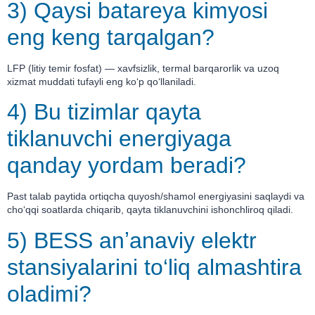
3) Qaysi batareya kimyosi
eng keng tarqalgan?
LFP (litiy temir fosfat) — xavfsizlik, termal barqarorlik va uzoq
xizmat muddati tufayli eng ko‘p qo‘llaniladi.
4) Bu tizimlar qayta
tiklanuvchi energiyaga
qanday yordam beradi?
Past talab paytida ortiqcha quyosh/shamol energiyasini saqlaydi va
cho‘qqi soatlarda chiqarib, qayta tiklanuvchini ishonchliroq qiladi.
5) BESS anʼanaviy elektr
stansiyalarini to‘liq almashtira
oladimi?