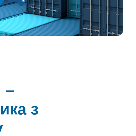
 –
ика з
у