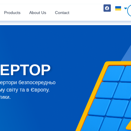
Products
About Us
Contact
ВЕРТОР
нвертори безпосередньо
у світу та в Європу.
тики.