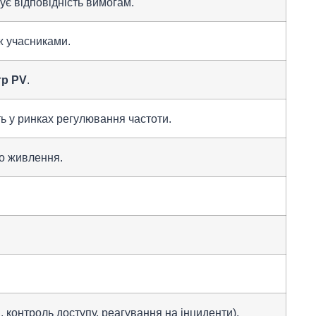
ує відповідність вимогам.
ж учасниками.
тp PV
.
ть у ринках регулювання частоти.
о живлення.
 контроль доступу, реагування на інциденти).