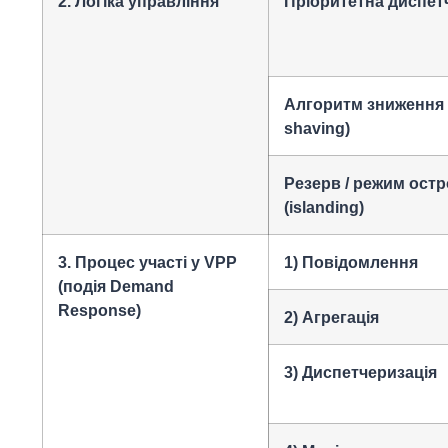
2. Логіка управління
Пріоритетна диспет
Алгоритм зниження п
shaving)
Резерв / режим ост
(islanding)
3. Процес участі у VPP
1) Повідомлення
(подія Demand
Response)
2) Агрегація
3) Диспетчеризація