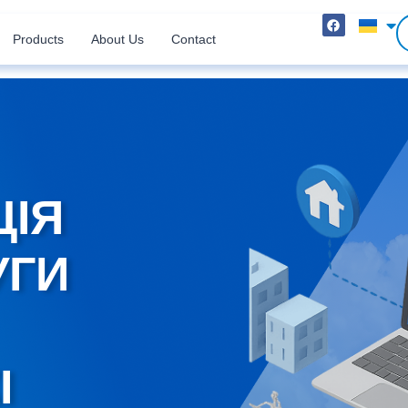
Products
About Us
Contact
ЦІЯ
УГИ
І