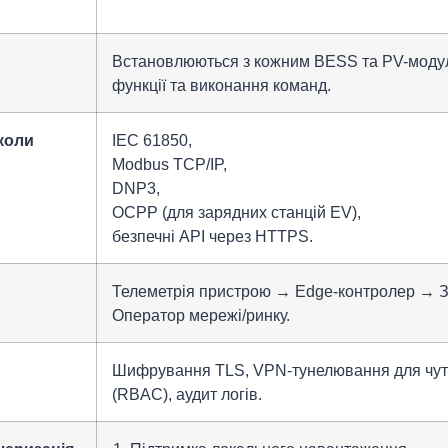
Встановлюються з кожним BESS та PV-модуле
функції та виконання команд.
коли
IEC 61850
,
Modbus TCP/IP
,
DNP3
,
OCPP
(для зарядних станцій EV),
безпечні API через
HTTPS
.
Телеметрія пристрою → Edge-контролер →
Оператор мережі/ринку.
Шифрування TLS, VPN-тунелювання для чутли
(RBAC), аудит логів.