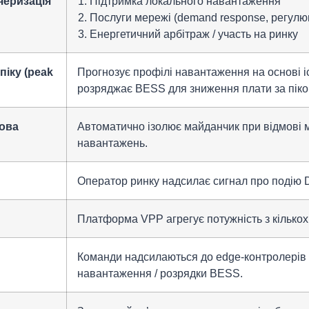
черизація
Підтримка локального навантаження
Послуги мережі (demand response, регулю
Енергетичний арбітраж / участь на ринку
іку (peak
Прогнозує профілі навантаження на основі іс
розряджає BESS для зниження плати за пік
рова
Автоматично ізолює майданчик при відмові 
навантажень.
Оператор ринку надсилає сигнал про подію 
Платформа VPP агрегує потужність з кількох
Команди надсилаються до edge-контролерів
навантаження / розрядки BESS.