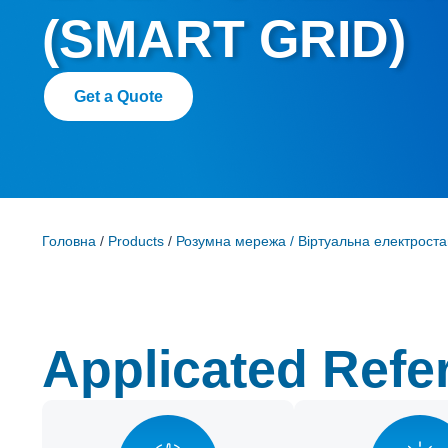
(SMART GRID)
Get a Quote
Головна
/
Products
/
Розумна мережа / Віртуальна електроста
Applicated Refe