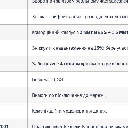
Зворотний зв’язок у реальному часі забезпеч
Звірка тарифних даних і розподіл доходів мі
Комерційний кампус з
2 МВт BESS
+
1.5 МВ
Знижує пік навантаження на
25%
; бере учас
Забезпечує ~
4 години
критичного резервног
Безпека BESS.
Вимоги до підключення до мережі.
Комунікації та моделювання даних.
7001
Практики кібербезпеки (управління ризиками,