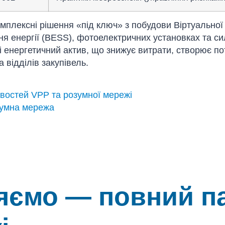
плексні рішення «під ключ» з побудови Віртуальної е
 енергії (BESS), фотоелектричних установках та си
і енергетичний актив, що знижує витрати, створює по
 відділів закупівель.
востей VPP та розумної мережі
зумна мережа
ємо — повний па