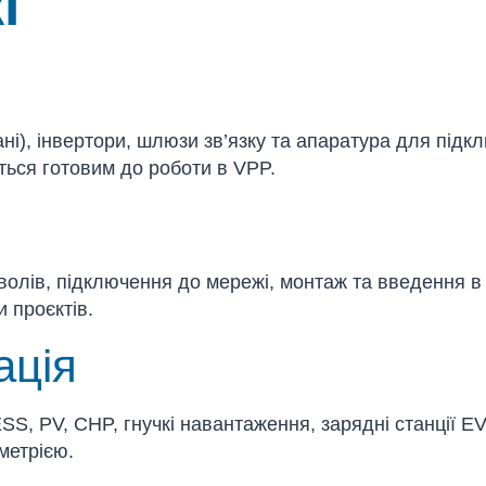
і
і), інвертори, шлюзи зв’язку та апаратура для підк
ться готовим до роботи в VPP.
волів, підключення до мережі, монтаж та введення 
 проєктів.
ація
S, PV, CHP, гнучкі навантаження, зарядні станції E
метрією.