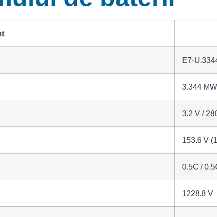
t
E7-U.334
3.344 MW
3.2 V / 28
153.6 V (
0.5C / 0.
1228.8 V