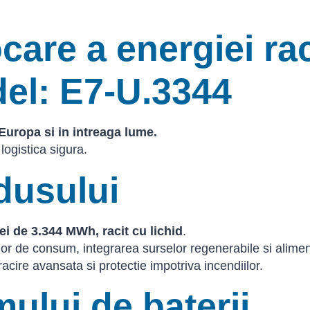
are a energiei rac
el: E7-U.3344
Europa si in intreaga lume.
ogistica sigura.
dusului
ei de 3.344 MWh, racit cu lichid
.
rilor de consum, integrarea surselor regenerabile si alim
racire avansata si protectie impotriva incendiilor.
mului de baterii