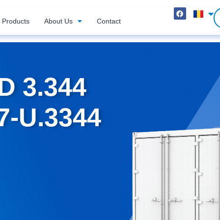
Products
About Us
Contact
D 3.344
-U.3344