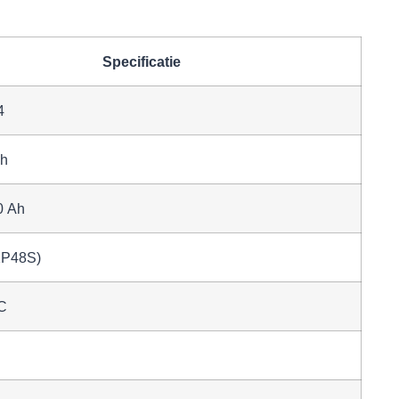
Specificatie
4
h
0 Ah
1P48S)
5C