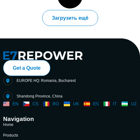
Загрузить ещё
Get a Quote
EUROPE HQ: Romania, Bucharest
Shandong Province, China
EN
CS
RO
UK
ES
IT
UZ
Navigation
Home
Products