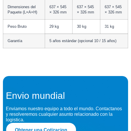
Dimensiones del
637 × 545
637 × 545
637 × 545
Paquete (L×A×H)
× 326 mm
× 326 mm
× 326 mm
Peso Bruto
29 kg
30 kg
31 kg
Garantía
5 años estándar (opcional 10 / 15 años)
Envio mundial
Enviamos nuestro equipo a todo el mundo. Contactanos
y resolveremos cualquier asunto relacionado con la
logistica.
Obtener una Cotizacion