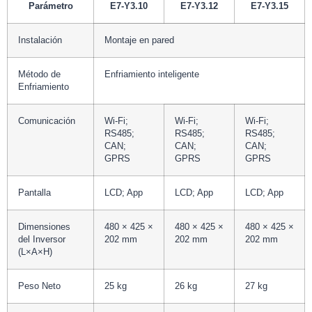
Parámetro
E7-Y3.10
E7-Y3.12
E7-Y3.15
Instalación
Montaje en pared
Método de
Enfriamiento inteligente
Enfriamiento
Comunicación
Wi-Fi;
Wi-Fi;
Wi-Fi;
RS485;
RS485;
RS485;
CAN;
CAN;
CAN;
GPRS
GPRS
GPRS
Pantalla
LCD; App
LCD; App
LCD; App
Dimensiones
480 × 425 ×
480 × 425 ×
480 × 425 ×
del Inversor
202 mm
202 mm
202 mm
(L×A×H)
Peso Neto
25 kg
26 kg
27 kg