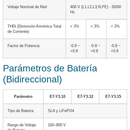
Voltaje Nominal de Red
400 V (L1,L2,L3,N,PE) · 50/60
Hz
THDi (Distorsión Armónica Total
< 3%
< 3%
< 3%
de Corriente)
Factor de Potencia
-0.8 ~
-0.8 ~
-0.8 ~
+0.8
+0.8
+0.8
Parámetros de Batería
(Bidireccional)
Parámetro
E7-Y3.10
E7-Y3.12
E7-Y3.15
Tipo de Batería
SLA y LiFePO4
Rango de Voltaje
160–800 V