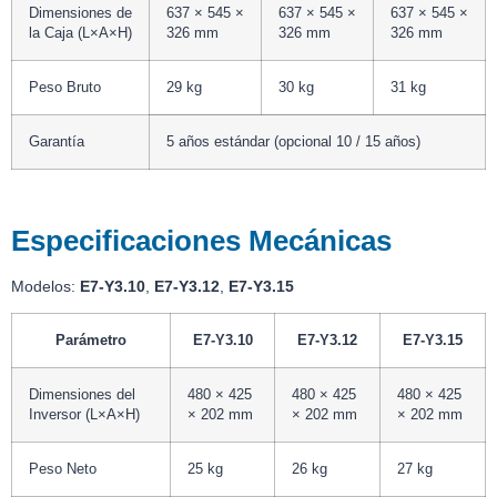
Dimensiones de
637 × 545 ×
637 × 545 ×
637 × 545 ×
la Caja (L×A×H)
326 mm
326 mm
326 mm
Peso Bruto
29 kg
30 kg
31 kg
Garantía
5 años estándar (opcional 10 / 15 años)
Especificaciones Mecánicas
Modelos:
E7-Y3.10
,
E7-Y3.12
,
E7-Y3.15
Parámetro
E7-Y3.10
E7-Y3.12
E7-Y3.15
Dimensiones del
480 × 425
480 × 425
480 × 425
Inversor (L×A×H)
× 202 mm
× 202 mm
× 202 mm
Peso Neto
25 kg
26 kg
27 kg