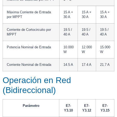
Máxima Corriente de Entrada
15 A +
15 A +
15 A +
por MPPT
30 A
30 A
30 A
Corriente de Cortocircuito por
19.5 /
19.5 /
19.5 /
MPPT
40 A
40 A
40 A
Potencia Nominal de Entrada
10.000
12.000
15.000
W
W
W
Corriente Nominal de Entrada
14.5 A
17.4 A
21.7 A
Operación en Red
(Bidireccional)
Parámetro
E7-
E7-
E7-
Y3.10
Y3.12
Y3.15