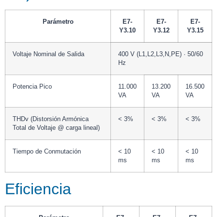
Parámetro
E7-
E7-
E7-
Y3.10
Y3.12
Y3.15
Voltaje Nominal de Salida
400 V (L1,L2,L3,N,PE) · 50/60
Hz
Potencia Pico
11.000
13.200
16.500
VA
VA
VA
THDv (Distorsión Armónica
< 3%
< 3%
< 3%
Total de Voltaje @ carga lineal)
Tiempo de Conmutación
< 10
< 10
< 10
ms
ms
ms
Eficiencia