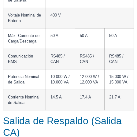
de Batería
Voltaje Nominal de
400 V
Batería
Máx. Corriente de
50 A
50 A
50 A
Carga/Descarga
Comunicación
RS485 /
RS485 /
RS485 /
BMS
CAN
CAN
CAN
Potencia Nominal
10.000 W /
12.000 W /
15.000 W /
de Salida
10.000 VA
12.000 VA
15.000 VA
Corriente Nominal
14.5 A
17.4 A
21.7 A
de Salida
Salida de Respaldo (Salida
CA)