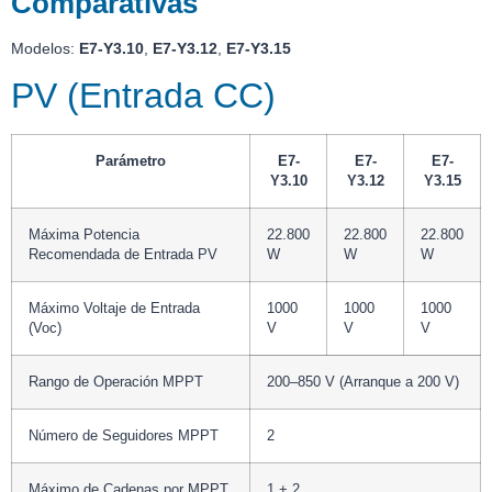
Comparativas
Modelos:
E7-Y3.10
,
E7-Y3.12
,
E7-Y3.15
PV (Entrada CC)
Parámetro
E7-
E7-
E7-
Y3.10
Y3.12
Y3.15
Máxima Potencia
22.800
22.800
22.800
Recomendada de Entrada PV
W
W
W
Máximo Voltaje de Entrada
1000
1000
1000
(Voc)
V
V
V
Rango de Operación MPPT
200–850 V (Arranque a 200 V)
Número de Seguidores MPPT
2
Máximo de Cadenas por MPPT
1 + 2