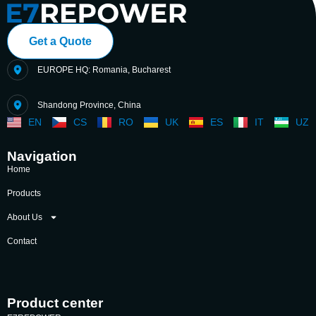
Get a Quote
EUROPE HQ: Romania, Bucharest
Shandong Province, China
EN
CS
RO
UK
ES
IT
UZ
Navigation
Home
Products
About Us
Contact
Product center